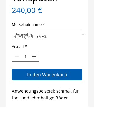
Preis
240,00 €
Meißelaufnahme
*
netto zzgl. gesetzlicher MwSt.
Anzahl
*
In den Warenkorb
Anwendungsbeispiel: schmal, für
ton- und lehmhaltige Böden
Länge: 470 mm
Breite: 85 mm/ 120 mm