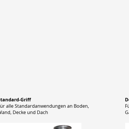
Standard-Griff
D
Für alle Standardanwendungen an Boden,
F
Wand, Decke und Dach
G