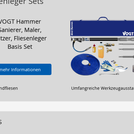
senleger Sets
VOGT Hammer
Sanierer, Maler,
tzer, Fliesenleger
Basis Set
mehr Informationen
ndfliesen
Umfangreiche Werkzeugausstat
s