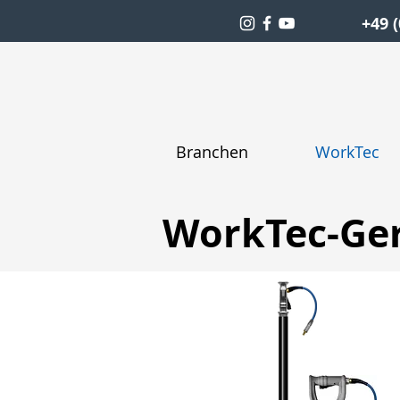
+49 (
Branchen
WorkTec
WorkTec-Ger