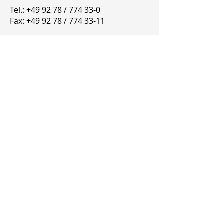
Tel.: +49 92 78 / 774 33-0
Fax: +49 92 78 / 774 33-11
info@vogt-tec.de
www.vogt-tec.de
Wir sind für Sie erreichbar:
Montag - Donnerstag 07:30 - 17:00
Uhr
Freitag 07:30 - 15:00 Uhr
Ihre Daten werden in unserer Datenbank
gespeichert. Ihre Daten werden
ausschließlich von uns, unseren
Händlern und mit dem Versand
beauftragten Diensleistern genutzt. Wir
geben keinerlei Daten an Dritte weiter.
Sie können der Speicherung und
Verarbeitung Ihrer Daten jederzeit
widersprechen. Die Kommunikation der