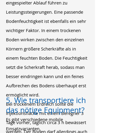
eingespielter Ablauf führen zu
Leistungssteigerungen. Eine passende
Bodenfeuchtigkeit ist ebenfalls ein sehr
wichtiger Faktor. In einem trockenen
Boden wirken zwischen den einzelnen
Körnern größere Scherkräfte als in
einem feuchten Boden. Die Feuchtigkeit
setzt die Scherkraft herab, sodass man
besser eindringen kann und ein feines
Aufbrechen des Bodens überhaupt erst
ermöglicht wird.
5. Wie transportiere ich
Bei trockenem Erdreich sollte die
das nötige Equipment?
Injektionsfläche mit einem Beregner 3
Es gibt verschiedene mobile
Tage vorher, täglich circa 3 h bewässert
Einsatzvarianten.
werden. Der Boden darf allerdings auch