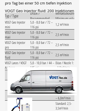
pro Tag bei einer 50 cm tiefen Injektion
Empfohlener
VOGT Geo Injector fluid: 200 Injektionen
Druck /
Mindestvolumen /
Typ / Type
Recommended
Minimum volume
pro Tag bei einer 50 cm tiefen Injektion
VOGT Geo Injector
5,0 - 8,0 bar / 72 –
pressure
1,2 m³/min
mini
116 psi
4. Welche Luftmenge
VOGT Geo Injector
5,0 - 8,0 bar / 72 –
2,5 m³/min
und welcher
maxi
116 psi
VOGT Geo Injector
5,0 - 8,0 bar / 72 –
Kompressor wird
2,5 m³/min
pro
116 psi
benötigt?
VOGT Geo Injector
5,0 - 8,0 bar / 72 –
2,5 m³/min
fluid
116 psi
Eine effektive Bodenbelüftung wird
VOGT Lanze / VOGT
5,0 - 10,0 bar / 44 –
Düse / Nozzle 1: 1,5
Air Lance
145 psi
–1,9m³/min
durch zwei Faktoren beeinflusst. Auf
Düse / Nozzle 2: 2,0
den Boden angepasster Injektionsdruck
– 2,9m³/min
Düse / Nozzle 3: 3,0
in Kombination mit ausreichendem
– 3,9m³/min
Lockerungsvolumen. Ein zu klein
Düse / Nozzle 4: 4,0
– 6,0m³/min
dimensionierter Kompressor und / oder
Standard: 2,5-
zu klein dimensionierte
3,5m³/min