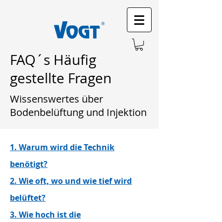
FAQ´s Häufig
gestellte Fragen
Wissenswertes über
Bodenbelüftung und Injektion
1. Warum wird die Technik
benötigt?
2. Wie oft, wo und wie tief wird
belüftet?
3. Wie hoch ist die