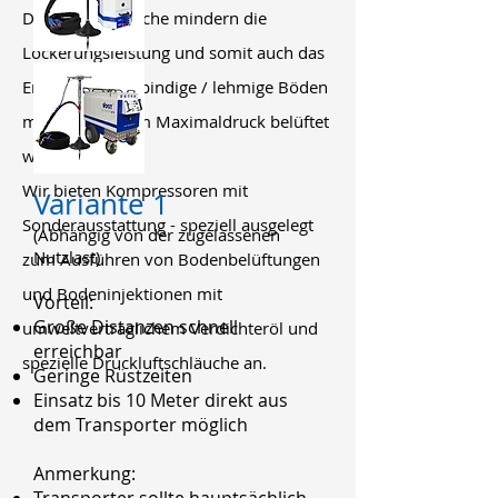
Druckluftschläuche mindern die
Lockerungsleistung und somit auch das
Ergebnis. Stark bindige / lehmige Böden
müssen mit dem Maximaldruck belüftet
werden.
Wir bieten Kompressoren mit
Variante 1
Sonderausstattung - speziell ausgelegt
(Abhängig von der zugelassenen
Nutzlast)
zum Ausführen von Bodenbelüftungen
und Bodeninjektionen mit
Vorteil:
Große Distanzen schnell
umweltverträglichem Verdichteröl und
erreichbar
spezielle Druckluftschläuche an.
Geringe Rüstzeiten
Einsatz bis 10 Meter direkt aus
dem Transporter möglich
Anmerkung: