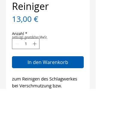
Reiniger
Preis
13,00 €
Anzahl
*
netto zzgl. gesetzlicher MwSt.
In den Warenkorb
zum Reinigen des Schlagwerkes
bei Verschmutzung bzw.
Überölung, 500 ml
Info
geeignet für:
alle VH / VTS