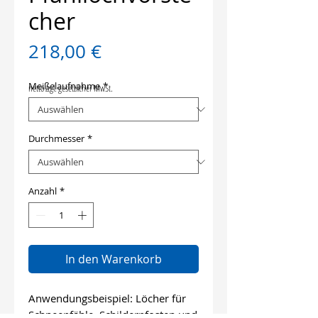
cher
Preis
218,00 €
Meißelaufnahme
*
netto zzgl. gesetzlicher MwSt.
Durchmesser
*
Anzahl
*
In den Warenkorb
Anwendungsbeispiel: Löcher für
Schneepfähle, Schilderpfosten und