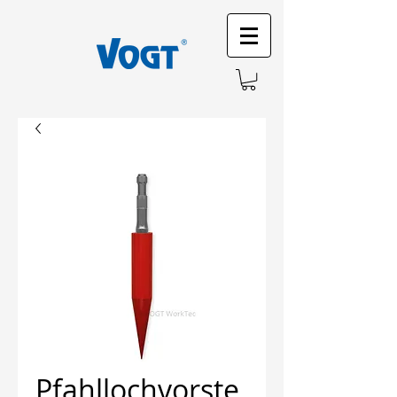
Pfahllochvorste