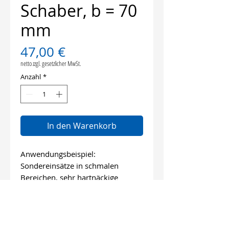
Schaber, b = 70
mm
Preis
47,00 €
netto zzgl. gesetzlicher MwSt.
Anzahl
*
In den Warenkorb
Anwendungsbeispiel:
Sondereinsätze in schmalen
Bereichen, sehr hartnäckige
Materialien.
Länge: 100 mm
Breite: 70 mm