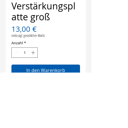
Verstärkungspl
atte groß
Preis
13,00 €
netto zzgl. gesetzlicher MwSt.
Anzahl
*
In den Warenkorb
für Schaberhalter
für Schaber ab 160 mm Breite
© 2026 VOGT Baugeräte GmbH |
Industriestraße 39 | 95466 Weidenberg