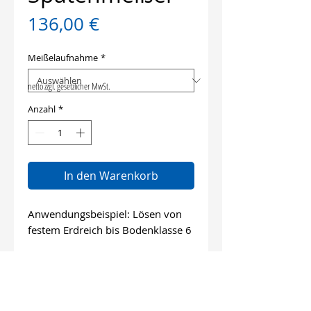
Preis
136,00 €
Meißelaufnahme
*
netto zzgl. gesetzlicher MwSt.
Anzahl
*
In den Warenkorb
Anwendungsbeispiel: Lösen von
festem Erdreich bis Bodenklasse 6
Länge: 400 mm
Breite: 65 mm