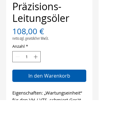
Präzisions-
Leitungsöler
Preis
108,00 €
netto zzgl. gesetzlicher MwSt.
Anzahl
*
In den Warenkorb
Eigenschaften: „Wartungseinheit“
für den VH / VTS, schmiert Gerät
und Meißelaufnahme
Info
Auf Anfrage auch mit