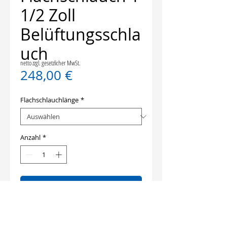
1/2 Zoll
Belüftungsschla
uch
netto zzgl. gesetzlicher MwSt.
Preis
248,00 €
Flachschlauchlänge
*
Anzahl
*
In den Warenkorb
Anwendungsbeispiel: Vollsynthetik
mit verpressten