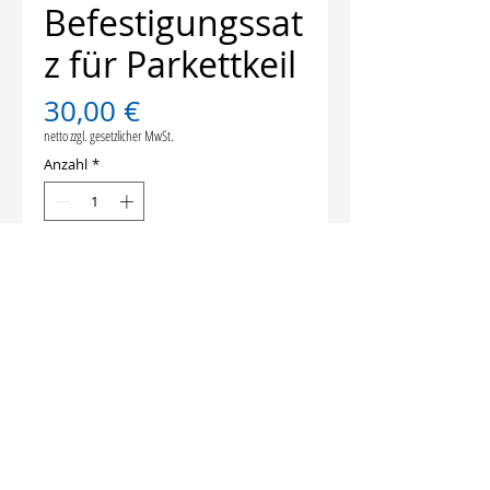
Befestigungssat
z für Parkettkeil
Preis
30,00 €
netto zzgl. gesetzlicher MwSt.
Anzahl
*
In den Warenkorb
© 2026 VOGT Baugeräte GmbH |
Industriestraße 39 | 95466 Weidenberg
Datenschutz
Impressum