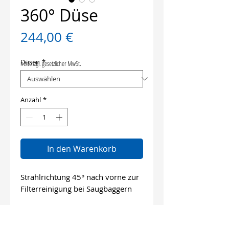
360° Düse
Preis
244,00 €
Düsen
*
netto zzgl. gesetzlicher MwSt.
Anzahl
*
In den Warenkorb
Strahlrichtung 45° nach vorne zur
Filterreinigung bei Saugbaggern
Strahlrichtung 45° nach hinten zur
Filterreinigung bei Saugbaggern